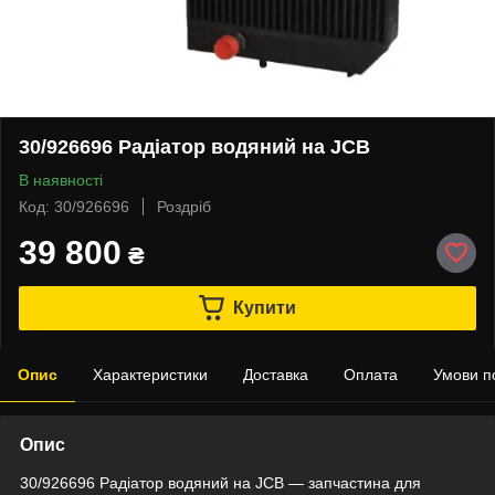
30/926696 Радіатор водяний на JCB
В наявності
Код: 30/926696
Роздріб
39 800
₴
Купити
Опис
Характеристики
Доставка
Оплата
Умови п
Опис
30/926696 Радіатор водяний на JCB — запчастина для