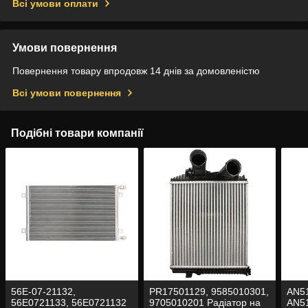
Всі умови оплати
Умови повернення
Повернення товару впродовж 14 днів за домовленістю
Всі умови повернення
Подібні товари компанії
56E-07-21132,
PR17501129, 9585010301,
AN51
56E0721133, 56E0721132
9705010201 Радіатор на
AN51