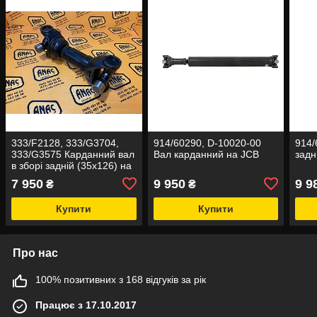
333/F2128, 333/G3704,
914/60290, D-10020-00
914/
333/G3575 Карданний вал
Вал карданний на JCB
задн
в зборі задній (35х126) на
JCB 3CX, 4CX
7 950
9 950
9 9
₴
₴
Купити
Купити
Про нас
100% позитивних з 168 відгуків за рік
Працює з 17.10.2017