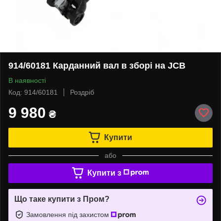
914/60181 Карданний вал в зборі на JCB
В наявності
Код: 914/60181
Роздріб
9 980
₴
Купити
або
Купити з
Що таке купити з Пром?
Замовлення під захистом