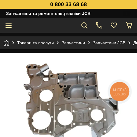
0 800 33 68 68
Запчастини та ремонт спецтехніки JCB
Товари та послуги
Запчастини
Запчастини JCB
Д
КНОПКА
ЗВ'ЯЗКУ