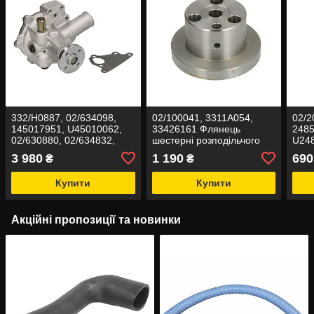
332/H0887, 02/634098,
02/100041, 3311A054,
02/2
145017951, U45010062,
33426161 Флянець
2485
02/630880, 02/634832,
шестерні розподільчого
U248
333/C9356 Насос водяний
валу на JCB
Терм
3 980
1 190
690
₴
₴
(помпа) на JCB
3CX
Купити
Купити
Акційні пропозиції та новинки