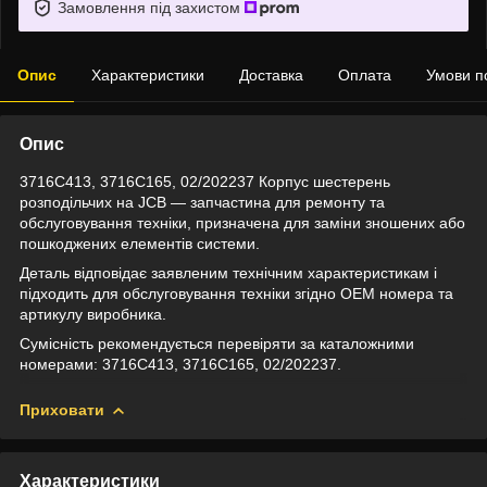
Замовлення під захистом
Опис
Характеристики
Доставка
Оплата
Умови п
Опис
3716C413, 3716C165, 02/202237 Корпус шестерень
розподільчих на JCB — запчастина для ремонту та
обслуговування техніки, призначена для заміни зношених або
пошкоджених елементів системи.
Деталь відповідає заявленим технічним характеристикам і
підходить для обслуговування техніки згідно OEM номера та
артикулу виробника.
Сумісність рекомендується перевіряти за каталожними
номерами: 3716C413, 3716C165, 02/202237.
Приховати
Характеристики