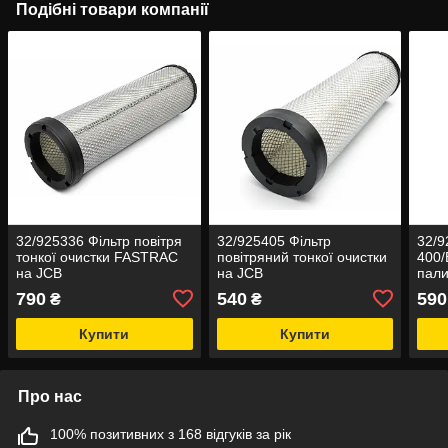
Подібні товари компанії
32/925336 Фільтр повітря
32/925405 Фільтр
32/9
тонкої очистки FASTRAC
повітряний тонкої очистки
400/
на JCB
на JCB
пали
mini
790
540
590
₴
₴
Купити
Купити
Про нас
100% позитивних з 168 відгуків за рік