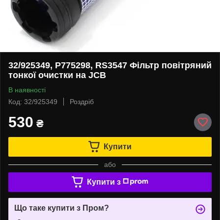
32/925349, P775298, RS3547 Фільтр повітряний
тонкої очистки на JCB
В наявності
Код: 32/925349
Роздріб
530
₴
Купити
або
Купити з
Що таке купити з Пром?