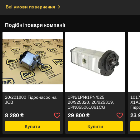
Всі умови повернення
Подібні товари компанії
20/201800 Гідронасос на
1PN/1PN/1PN/025,
1017
JCB
20/925320, 20/925319,
X1A
1PN055061061CG
Гідр
Гідронасос на JCB
8 280
29 800
23 
₴
₴
Купити
Купити