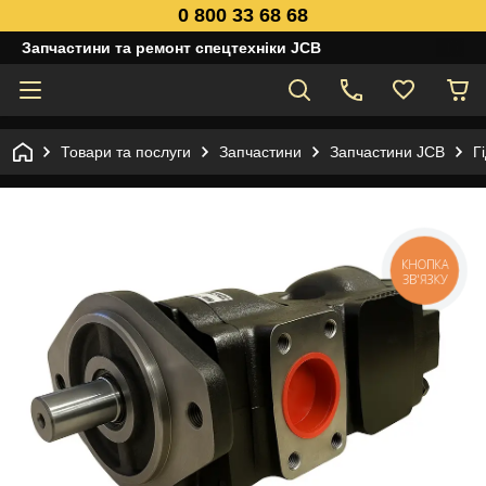
0 800 33 68 68
Запчастини та ремонт спецтехніки JCB
Товари та послуги
Запчастини
Запчастини JCB
Г
КНОПКА
ЗВ'ЯЗКУ