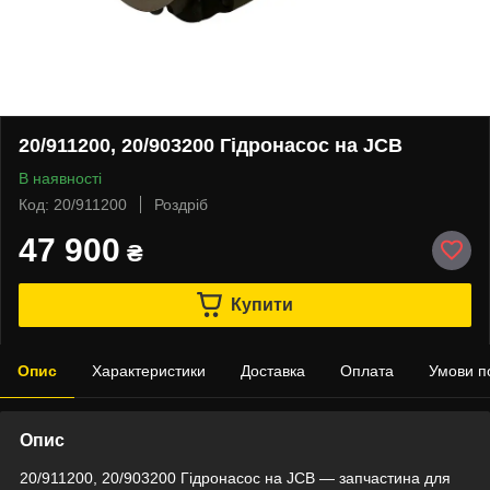
20/911200, 20/903200 Гідронасос на JCB
В наявності
Код: 20/911200
Роздріб
47 900
₴
Купити
Опис
Характеристики
Доставка
Оплата
Умови п
Опис
20/911200, 20/903200 Гідронасос на JCB — запчастина для