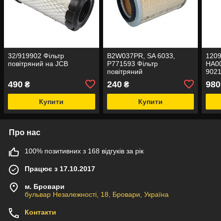
32/919902 Фільтр
B2W037PR, SA 6033,
1209
повітряний на JCB
P771593 Фільтр
HA00
повітряний
9021
на 
490
240
980
₴
₴
Купити
Купити
Про нас
100% позитивних з 168 відгуків за рік
Працює з 17.10.2017
м. Бровари
бульвар Незалежності, 18, Бровари, Україна
Контакти