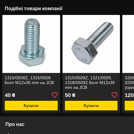
Подібні товари компанії
1315/0508Z, 1315/0508
1315/0509Z, 1321/0509,
320/
Болт M12x30 mm на JCB
1318/0509Z Болт M12x35
320/
mm на JCB
(ори
40
50
120
₴
₴
Купити
Купити
Про нас