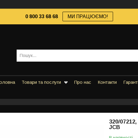
0 800 33 68 68
МИ ПРАЦЮЄМО!
оловна
Товари та послуги
Про нас
Контакти
Гарант
320/07212,
JCB
В наявності