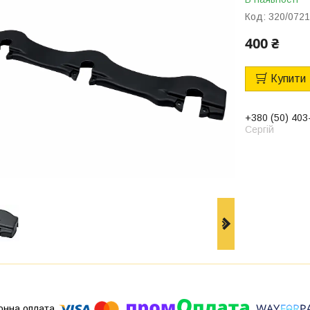
Код:
320/072
400 ₴
Купити
+380 (50) 403
Сергій