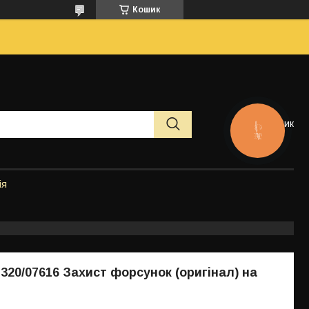
Кошик
Кошик
КНОПКА
ЗВ'ЯЗКУ
ія
 320/07616 Захист форсунок (оригінал) на