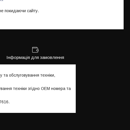
 не покидаючи сайту.
Інформація для замовлення
 та обслуговування техніки,
ування техніки згідно OEM номера та
7616.