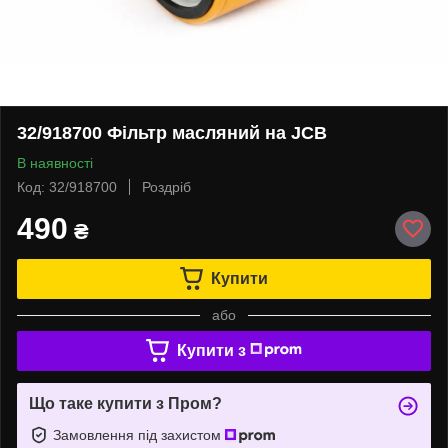
32/918700 Фільтр масляний на JCB
В наявності
Код: 32/918700
Роздріб
490
₴
Купити
або
Купити з
Що таке купити з Пром?
Замовлення під захистом