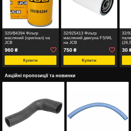
320/B4394 Фільтр
32/925413 Фільтр
32/9
масляний (оригінал) на
масляний двигуна FS/WL
пал
JCB
на JCB
(26,
960
750
30
₴
₴
Купити
Купити
Акційні пропозиції та новинки