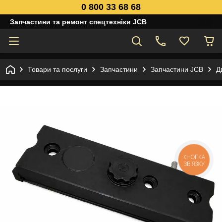
0 800 33 68 68
Запчастини та ремонт спецтехніки JCB
Товари та послуги
Запчастини
Запчастини JCB
Д
КНОПКА
ЗВ'ЯЗКУ