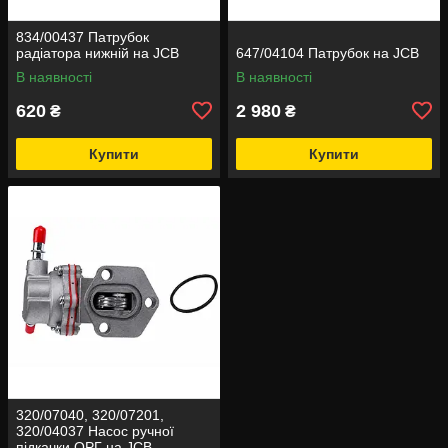
834/00437 Патрубок
радіатора нижній на JCB
647/04104 Патрубок на JCB
В наявності
В наявності
620
2 980
₴
₴
Купити
Купити
320/07040, 320/07201,
320/04037 Насос ручної
підкачки ОРГ на JCB