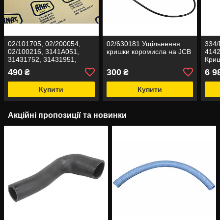
02/101705, 02/200054,
02/630181 Ущільнення
334/
02/100216, 3141A051,
кришки коромисла на JCB
4142
31431752, 31431951,
Криш
31431961, 7W-4602
490
300
6 9
₴
₴
Клапан випускний на JCB
3CX,
Купити
Купити
Акційні пропозиції та новинки