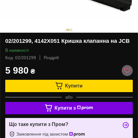
02/201299, 4142X051 Кришка клапанна на JCB
В наявності
Код: 02/201299
Роздріб
5 980
₴
Купити
або
Купити з
Що таке купити з Пром?
Замовлення під захистом