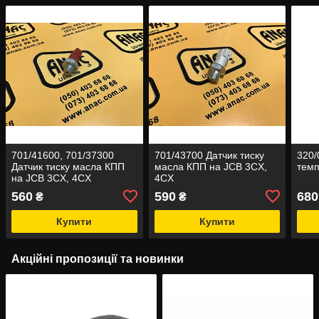
701/41600, 701/37300
701/43700 Датчик тиску
320/
Датчик тиску масла КПП
масла КПП на JCB 3CX,
темп
на JCB 3CX, 4CX
4CX
560
590
680
₴
₴
Купити
Купити
Акційні пропозиції та новинки