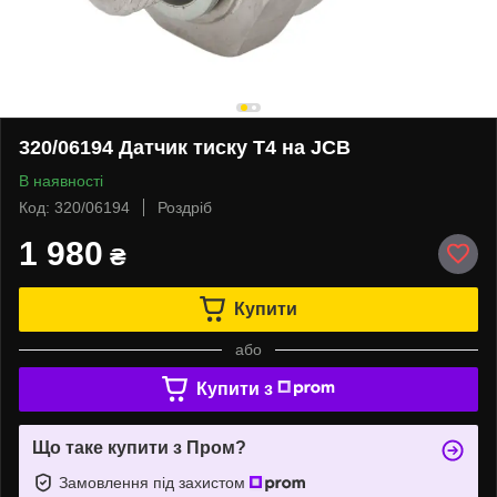
320/06194 Датчик тиску T4 на JCB
В наявності
Код: 320/06194
Роздріб
1 980
₴
Купити
або
Купити з
Що таке купити з Пром?
Замовлення під захистом