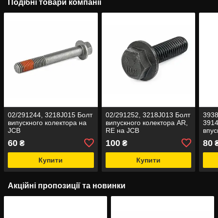
Подібні товари компанії
02/291244, 3218J015 Болт
02/291252, 3218J013 Болт
3938
випускного колектора на
випускного колектора AR,
3914
JCB
RE на JCB
впус
Cum
60
100
80
₴
₴
Купити
Купити
Акційні пропозиції та новинки