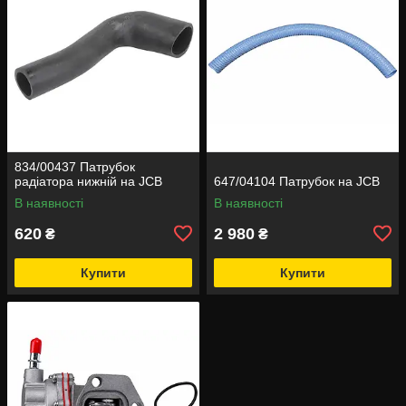
834/00437 Патрубок
радіатора нижній на JCB
647/04104 Патрубок на JCB
В наявності
В наявності
620
2 980
₴
₴
Купити
Купити