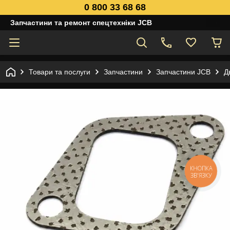
0 800 33 68 68
Запчастини та ремонт спецтехніки JCB
Товари та послуги
Запчастини
Запчастини JCB
Д
КНОПКА
ЗВ'ЯЗКУ