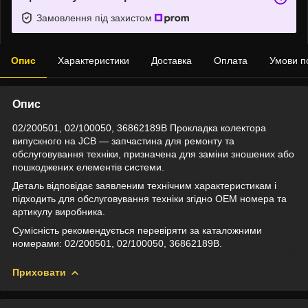
Замовлення під захистом
Опис
Характеристики
Доставка
Оплата
Умови п
Опис
02/200501, 02/100050, 36862189B Прокладка колектора
випускного на JCB — запчастина для ремонту та
обслуговування техніки, призначена для заміни зношених або
пошкоджених елементів системи.
Деталь відповідає заявленим технічним характеристикам і
підходить для обслуговування техніки згідно OEM номера та
артикулу виробника.
Сумісність рекомендується перевіряти за каталожними
номерами: 02/200501, 02/100050, 36862189B.
Приховати