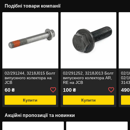
Подібні товари компанії
02/291244, 3218J015 Болт
02/291252, 3218J013 Болт
02/1
випускного колектора на
випускного колектора AR,
02/1
JCB
RE на JCB
3143
3143
60
100
490
₴
₴
Клап
3CX
Купити
Купити
Акційні пропозиції та новинки