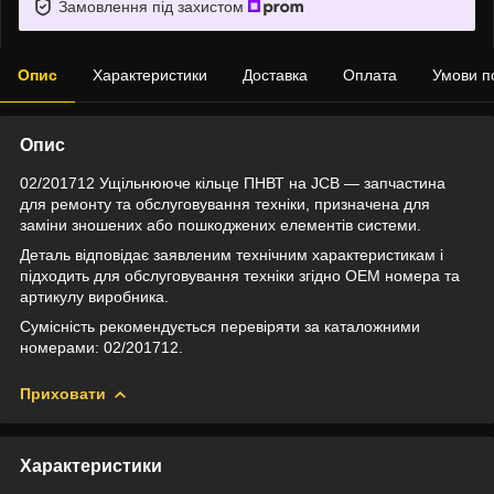
Замовлення під захистом
Опис
Характеристики
Доставка
Оплата
Умови п
Опис
02/201712 Ущільнююче кільце ПНВТ на JCB — запчастина
для ремонту та обслуговування техніки, призначена для
заміни зношених або пошкоджених елементів системи.
Деталь відповідає заявленим технічним характеристикам і
підходить для обслуговування техніки згідно OEM номера та
артикулу виробника.
Сумісність рекомендується перевіряти за каталожними
номерами: 02/201712.
Приховати
Характеристики