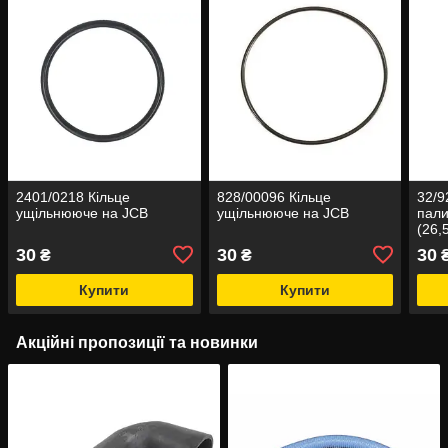
2401/0218 Кільце
828/00096 Кільце
32/9
ущільнююче на JCB
ущільнююче на JCB
пал
(26,
30
30
30
₴
₴
Купити
Купити
Акційні пропозиції та новинки