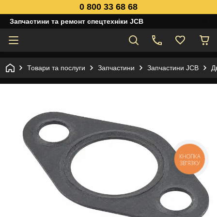
0 800 33 68 68
Запчастини та ремонт спецтехніки JCB
Товари та послуги
Запчастини
Запчастини JCB
Д
КНОПКА
ЗВ'ЯЗКУ