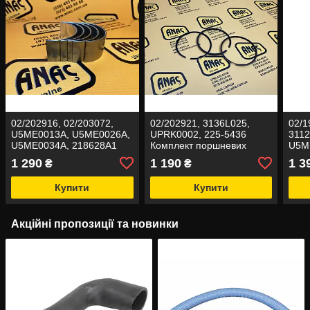
02/202916, 02/203072,
02/202921, 3136L025,
02/1
U5ME0013A, U5ME0026A,
UPRK0002, 225-5436
3112
U5ME0034A, 218628A1
Комплект поршневих
U5MB
Вкладиші шатунні 0,25 на
кілець на JCB 3CX, 4CX
353-
1 290
1 190
1 3
₴
₴
JCB 3CX, 4CX
корі
Купити
Купити
Акційні пропозиції та новинки