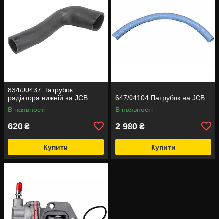
834/00437 Патрубок
радіатора нижній на JCB
647/04104 Патрубок на JCB
В наявності
В наявності
620
2 980
₴
₴
Купити
Купити