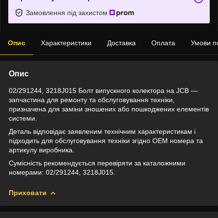
Замовлення під захистом
Опис
Характеристики
Доставка
Оплата
Умови п
Опис
02/291244, 3218J015 Болт випускного колектора на JCB —
запчастина для ремонту та обслуговування техніки,
призначена для заміни зношених або пошкоджених елементів
системи.
Деталь відповідає заявленим технічним характеристикам і
підходить для обслуговування техніки згідно OEM номера та
артикулу виробника.
Сумісність рекомендується перевіряти за каталожними
номерами: 02/291244, 3218J015.
Приховати