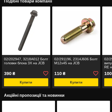
Подібні товари компанії
02/202947, 3218A012 Болт
02/291196, 2314J606 Болт
02/2
головки блока 3X на JCB
M12x45 на JCB
випу
RE н
390
110
100
₴
₴
Купити
Купити
Акційні пропозиції та новинки