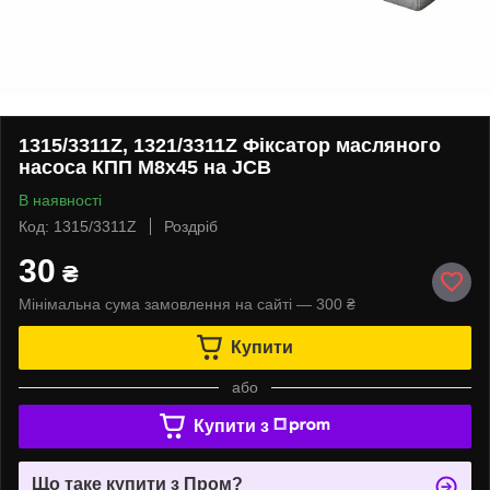
1315/3311Z, 1321/3311Z Фіксатор масляного
насоса КПП M8x45 на JCB
В наявності
Код: 1315/3311Z
Роздріб
30
₴
Мінімальна сума замовлення на сайті — 300 ₴
Купити
або
Купити з
Що таке купити з Пром?