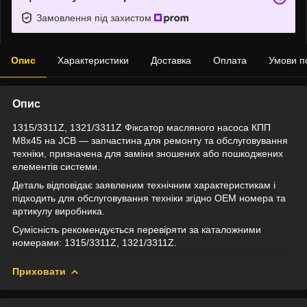
Замовлення під захистом
Опис
Характеристики
Доставка
Оплата
Умови п
Опис
1315/3311Z, 1321/3311Z Фіксатор масляного насоса КПП
M8x45 на JCB — запчастина для ремонту та обслуговування
техніки, призначена для заміни зношених або пошкоджених
елементів системи.
Деталь відповідає заявленим технічним характеристикам і
підходить для обслуговування техніки згідно OEM номера та
артикулу виробника.
Сумісність рекомендується перевіряти за каталожними
номерами: 1315/3311Z, 1321/3311Z.
Приховати