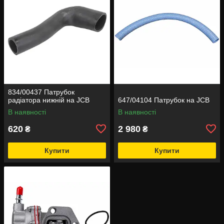
834/00437 Патрубок
радіатора нижній на JCB
647/04104 Патрубок на JCB
В наявності
В наявності
620
2 980
₴
₴
Купити
Купити