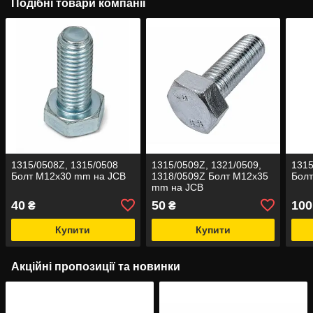
Подібні товари компанії
1315/0508Z, 1315/0508
1315/0509Z, 1321/0509,
1315
Болт M12x30 mm на JCB
1318/0509Z Болт M12x35
Болт
mm на JCB
40
50
100
₴
₴
Купити
Купити
Акційні пропозиції та новинки