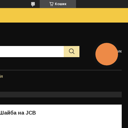
Кошик
Кошик
КНОПКА
ЗВ'ЯЗКУ
ія
 Шайба на JCB