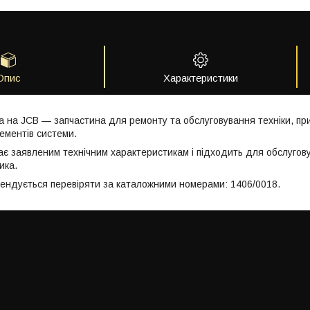
Опис
Характеристики
 на JCB — запчастина для ремонту та обслуговування техніки, пр
ментів системи.
ає заявленим технічним характеристикам і підходить для обслугов
ика.
мендується перевіряти за каталожними номерами: 1406/0018.