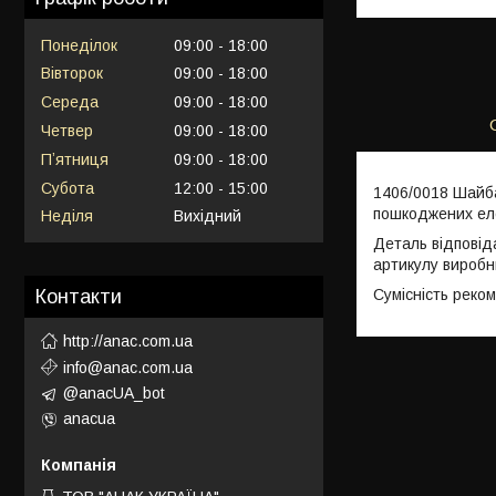
Понеділок
09:00
18:00
Вівторок
09:00
18:00
Середа
09:00
18:00
Четвер
09:00
18:00
Пʼятниця
09:00
18:00
Субота
12:00
15:00
1406/0018 Шайба
пошкоджених еле
Неділя
Вихідний
Деталь відповід
артикулу виробн
Сумісність реко
Контакти
http://anac.com.ua
info@anac.com.ua
@anacUA_bot
anacua