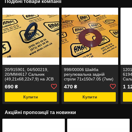
Подібні товари компанії
20/915901, 04/500219,
998/00006 Шайба
1201
20/MM4617 Сальник
регулювальна задній
619
(49,21x68,22x7,9) на JCB
стріли 71x150x7.05 (7мм)
Саль
3CX, 4CX
на JCB 3CX, 4CX
JCB 
690
470
1 1
₴
₴
Купити
Купити
Акційні пропозиції та новинки