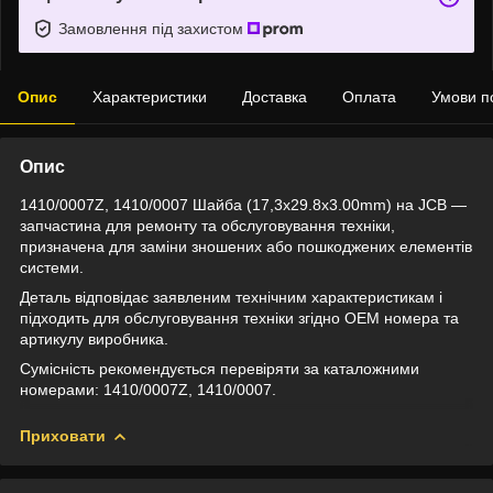
Замовлення під захистом
Опис
Характеристики
Доставка
Оплата
Умови п
Опис
1410/0007Z, 1410/0007 Шайба (17,3x29.8x3.00mm) на JCB —
запчастина для ремонту та обслуговування техніки,
призначена для заміни зношених або пошкоджених елементів
системи.
Деталь відповідає заявленим технічним характеристикам і
підходить для обслуговування техніки згідно OEM номера та
артикулу виробника.
Сумісність рекомендується перевіряти за каталожними
номерами: 1410/0007Z, 1410/0007.
Приховати