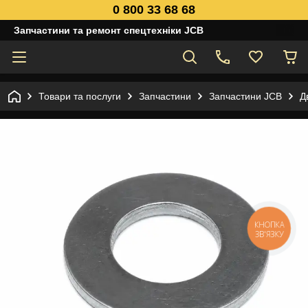
0 800 33 68 68
Запчастини та ремонт спецтехніки JCB
Товари та послуги
Запчастини
Запчастини JCB
Д
КНОПКА
ЗВ'ЯЗКУ