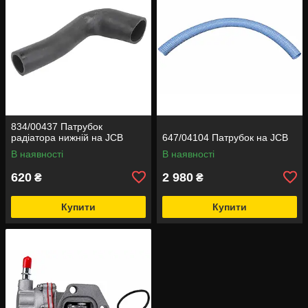
834/00437 Патрубок
радіатора нижній на JCB
647/04104 Патрубок на JCB
В наявності
В наявності
620
2 980
₴
₴
Купити
Купити