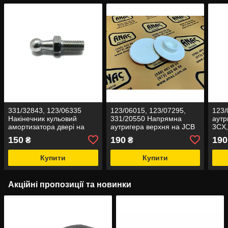
331/32843, 123/06335
123/06015, 123/07295,
123
Накінечник кульовий
331/20550 Напрямна
аутр
амортизатора двері на
аутригера верхня на JCB
3CX
JCB
3CX, 4CX
150
190
190
₴
₴
Купити
Купити
Акційні пропозиції та новинки