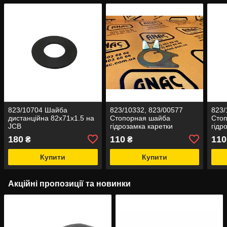
823/10704 Шайба
823/10332, 823/00577
823/
дистанційна 82x71x1.5 на
Стопорная шайба
Сто
JCB
гідрозамка каретки
гідр
(права) на JCB 3CX, 4CX
на J
180
110
110
₴
₴
Купити
Купити
Акційні пропозиції та новинки