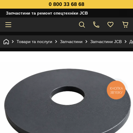
0 800 33 68 68
Запчастини та ремонт спецтехніки JCB
Товари та послуги
Запчастини
Запчастини JCB
Д
КНОПКА
ЗВ'ЯЗКУ