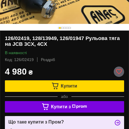
126/02419, 128/13949, 126/01947 Рульова тяга
на JCB 3CX, 4CX
В наявності
Код: 126/02419
Роздріб
4 980
₴
Купити
або
Купити з
Що таке купити з Пром?