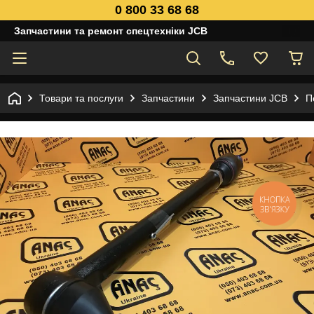
0 800 33 68 68
Запчастини та ремонт спецтехніки JCB
Товари та послуги
Запчастини
Запчастини JCB
П
КНОПКА
ЗВ'ЯЗКУ