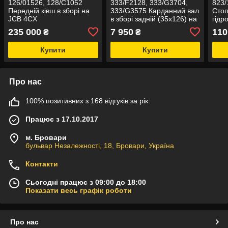
126/01526, 128/C1052
333/F2128, 333/G3704,
823/
Передній ківш в зборі на
333/G3575 Карданний вал
Сто
JCB 4CX
в зборі задній (35х126) на
гідр
JCB 3CX, 4CX
(пра
235 000
7 950
110
₴
₴
Купити
Купити
Про нас
100% позитивних з 168 відгуків за рік
Працює з 17.10.2017
м. Бровари
бульвар Незалежності, 18, Бровари, Україна
Контакти
Сьогодні працює з 09:00 до 18:00
Показати весь графік роботи
Про нас