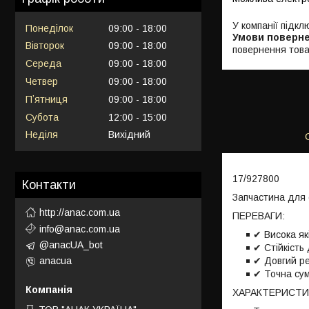
У компанії підкл
Понеділок
09:00
18:00
Вівторок
09:00
18:00
повернення това
Середа
09:00
18:00
Четвер
09:00
18:00
Пʼятниця
09:00
18:00
Субота
12:00
15:00
Неділя
Вихідний
17/927800
Контакти
Запчастина для с
http://anac.com.ua
ПЕРЕВАГИ:
info@anac.com.ua
✔ Висока як
@anacUA_bot
✔ Стійкість
✔ Довгий р
anacua
✔ Точна сум
ХАРАКТЕРИСТИ