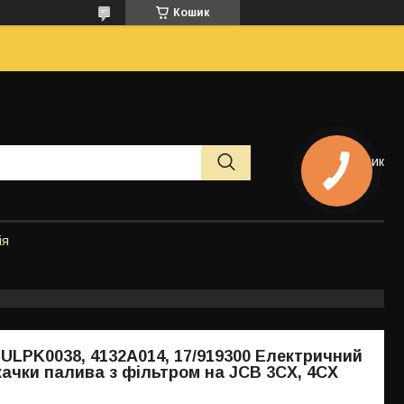
Кошик
Кошик
ія
, ULPK0038, 4132A014, 17/919300 Електричний
качки палива з фільтром на JCB 3CX, 4CX