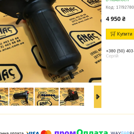
Код:
17/9278
4 950 ₴
Купити
+380 (50) 403
Сергій