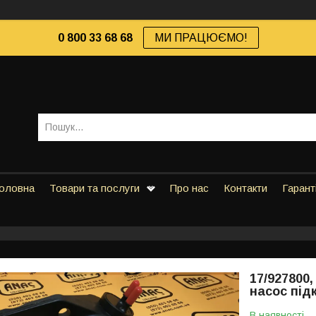
0 800 33 68 68
МИ ПРАЦЮЄМО!
оловна
Товари та послуги
Про нас
Контакти
Гарант
17/927800
насос під
В наявності