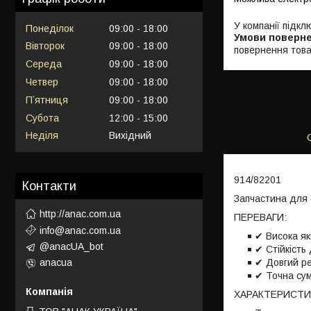
У компанії підкл
Понеділок
09:00
18:00
Вівторок
09:00
18:00
повернення това
Середа
09:00
18:00
Четвер
09:00
18:00
Пʼятниця
09:00
18:00
Субота
12:00
15:00
Неділя
Вихідний
914/82201
Контакти
Запчастина для с
http://anac.com.ua
ПЕРЕВАГИ:
info@anac.com.ua
✔ Висока як
@anacUA_bot
✔ Стійкість
✔ Довгий р
anacua
✔ Точна сум
ХАРАКТЕРИСТИ