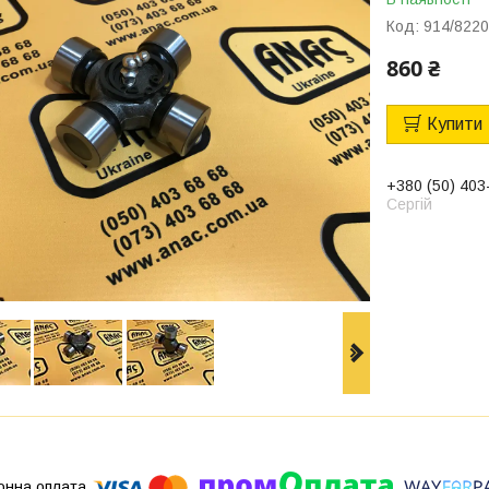
Код:
914/822
860 ₴
Купити
+380 (50) 403
Сергій