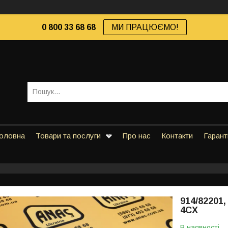
0 800 33 68 68
МИ ПРАЦЮЄМО!
оловна
Товари та послуги
Про нас
Контакти
Гарант
914/82201,
4CX
В наявності