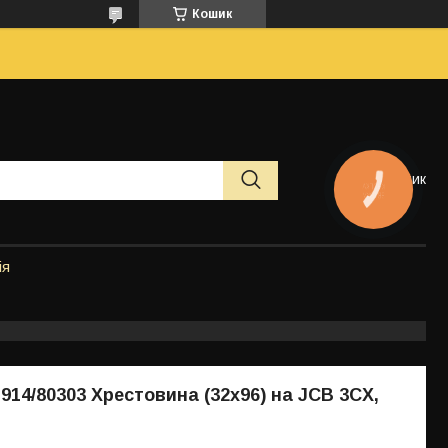
Кошик
Кошик
КНОПКА
ЗВ'ЯЗКУ
ія
 914/80303 Хрестовина (32х96) на JCB 3CX,