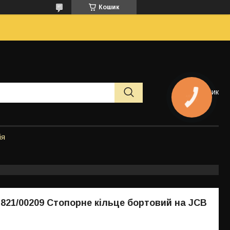
Кошик
Кошик
КНОПКА
ЗВ'ЯЗКУ
ія
, 821/00209 Стопорне кільце бортовий на JCB