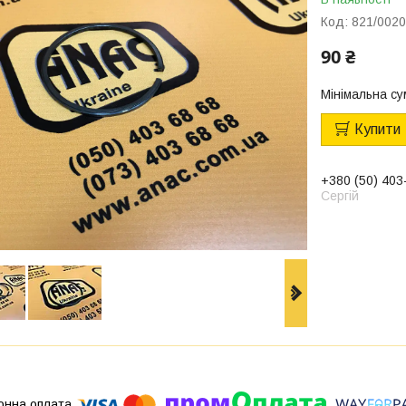
Код:
821/002
90 ₴
Мінімальна су
Купити
+380 (50) 403
Сергій