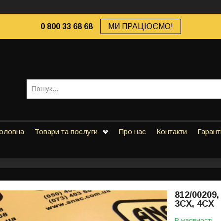
0 800 33 68 68
МИ ПРАЦЮЄМО!
оловна
Товари та послуги
Про нас
Контакти
Гарант
812/00209
3CX, 4CX
В наявності