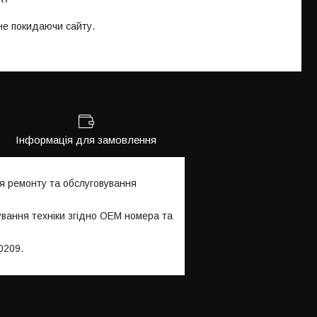
 не покидаючи сайту.
Інформація для замовлення
я ремонту та обслуговування
ування техніки згідно OEM номера та
0209.