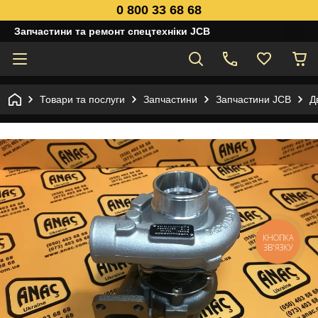
0 800 33 68 68
Запчастини та ремонт спецтехніки JCB
Товари та послуги
Запчастини
Запчастини JCB
Д
КНОПКА
ЗВ'ЯЗКУ