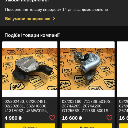
Повернення товару впродовж 14 днів за домовленістю
Всі умови повернення
Подібні товари компанії
02/202480, 02/202481,
02/203160, 711736-5010S,
02/2
02/202881, 332/H0896,
2674A209, 2674A200,
02/2
4131A062, U5MW0194,
GT2556S, 711736-5001S
2674
U5MW0206 Насос
Турбокомпресор RG на
727
4 980
16 680
16 
₴
₴
водяний RG на JCB 3CX,
JCB 3CX, 4CX
Турб
4CX
JCB 
Купити
Купити