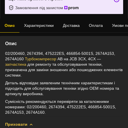
Замовлення під захистом
Опис
Характеристики
Доставка
Оплата
Умови п
Опис
02/200460, 2674394, 475222ES, 466854-5001S, 2674A153,
2674A160
Турбокомпресор
AB на JCB 3CX, 4CX —
запчастина
для ремонту та обслуговування техніки,
призначена для заміни зношених або пошкоджених елементів
системи.
Деталь відповідає заявленим технічним характеристикам і
підходить для обслуговування техніки згідно OEM номера та
артикулу виробника.
Сумісність рекомендується перевіряти за каталожними
номерами: 02/200460, 2674394, 475222ES, 466854-5001S,
2674A153, 2674A160.
Приховати