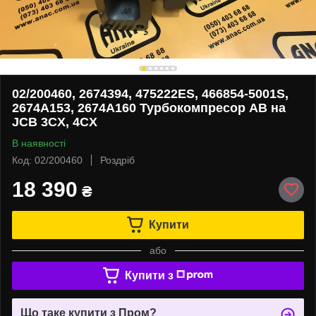
02/200460, 2674394, 475222ES, 466854-5001S,
2674A153, 2674A160 Турбокомпресор AB на
JCB 3CX, 4CX
В наявності
Код: 02/200460
Роздріб
18 390
₴
Купити
або
Купити з
Що таке купити з Пром?