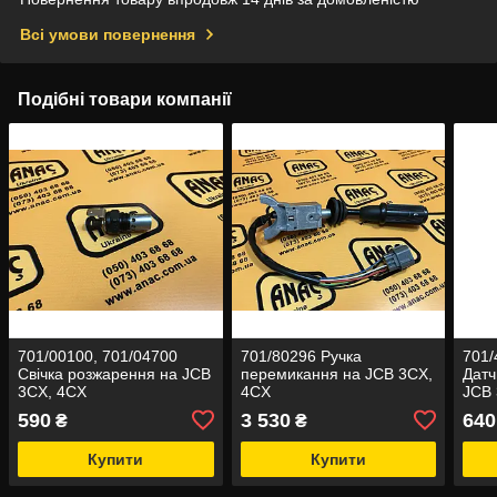
Всі умови повернення
Подібні товари компанії
701/00100, 701/04700
701/80296 Ручка
701/
Свічка розжарення на JCB
перемикання на JCB 3CX,
Датч
3CX, 4CX
4CX
JCB 
590
3 530
640
₴
₴
Купити
Купити