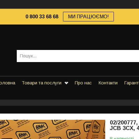
0 800 33 68 68
МИ ПРАЦЮЄМО!
оловна
Товари та послуги
Про нас
Контакти
Гарант
02/200777
JCB 3CX, 
В наявності