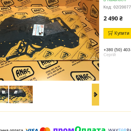
Код:
02/2007
2 490 ₴
Купити
+380 (50) 403
Сергій