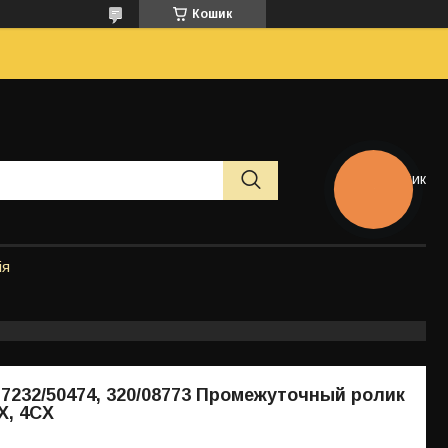
Кошик
Кошик
КНОПКА
ЗВ'ЯЗКУ
ія
, 7232/50474, 320/08773 Промежуточный ролик
X, 4CX