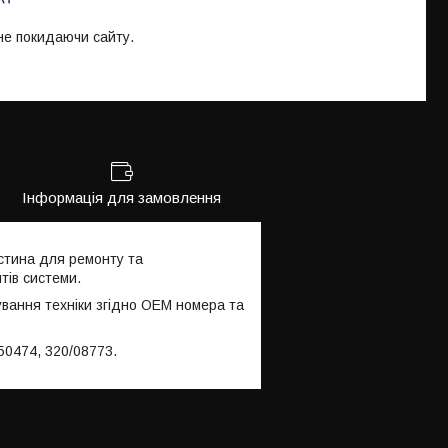
 не покидаючи сайту.
Інформація для замовлення
стина для ремонту та
тів системи.
ування техніки згідно OEM номера та
50474, 320/08773.