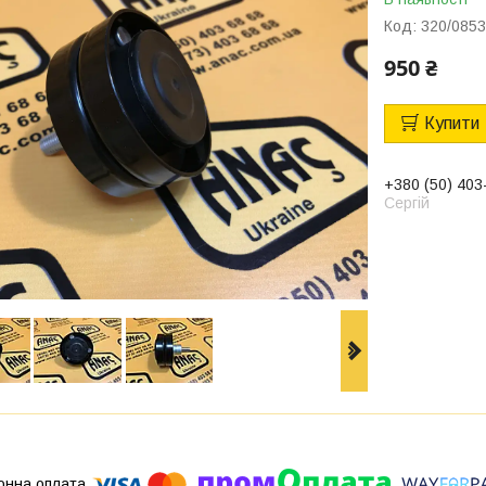
Код:
320/085
950 ₴
Купити
+380 (50) 403
Сергій