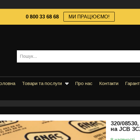
0 800 33 68 68
МИ ПРАЦЮЄМО!
оловна
Товари та послуги
Про нас
Контакти
Гарант
320/08530
на JCB 3C
В наявності