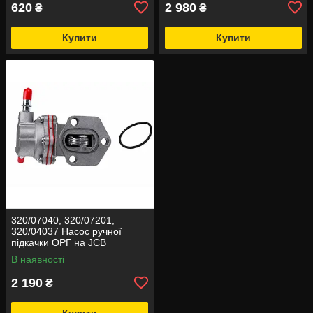
620
2 980
₴
₴
Купити
Купити
320/07040, 320/07201,
320/04037 Насос ручної
підкачки ОРГ на JCB
В наявності
2 190
₴
Купити