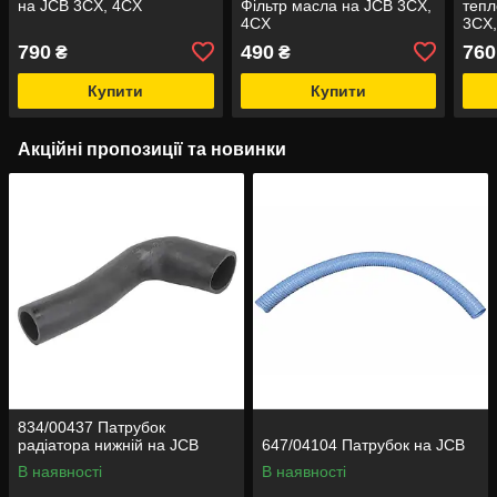
на JCB 3CX, 4CX
Фільтр масла на JCB 3CX,
тепл
4CX
3CX
790
490
760
₴
₴
Купити
Купити
Акційні пропозиції та новинки
834/00437 Патрубок
радіатора нижній на JCB
647/04104 Патрубок на JCB
В наявності
В наявності