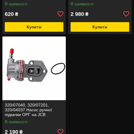
В наявності
В наявності
620
2 980
₴
₴
Купити
Купити
320/07040, 320/07201,
320/04037 Насос ручної
підкачки ОРГ на JCB
В наявності
2 190
₴