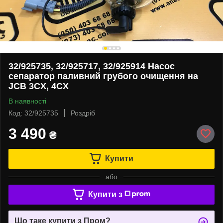
32/925735, 32/925717, 32/925914 Насос
сепаратор паливний грубого очищення на
JCB 3CX, 4CX
В наявності
Код: 32/925735
Роздріб
3 490
₴
Купити
або
Купити з
Що таке купити з Пром?