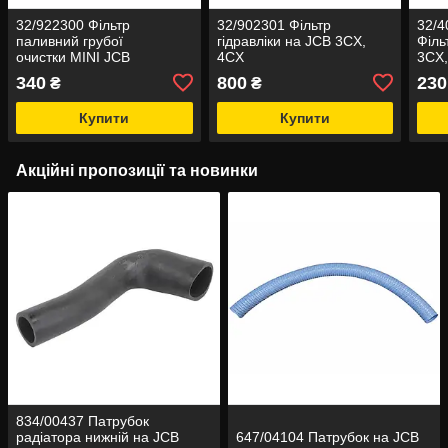
32/922300 Фільтр
32/902301 Фільтр
32/4
паливний грубої
гідравліки на JCB 3CX,
Філь
очистки MINI JCB
4CX
3CX
340
800
230
₴
₴
Купити
Купити
Акційні пропозиції та новинки
834/00437 Патрубок
радіатора нижній на JCB
647/04104 Патрубок на JCB