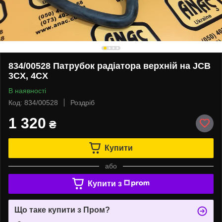
834/00528 Патрубок радіатора верхній на JCB
3CX, 4CX
В наявності
Код: 834/00528
Роздріб
1 320
₴
Купити
або
Купити з
Що таке купити з Пром?