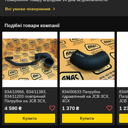
Всі умови повернення
Подібні товари компанії
834/10966, 834/11383,
834/00633 Патрубок
834/
834/11203 повітряний
гідравлічний на JCB 3CX,
Патр
Патрубок на JCB 3CX,
4CX
JCB 
4CX
4 590
1 370
1 2
₴
₴
Купити
Купити