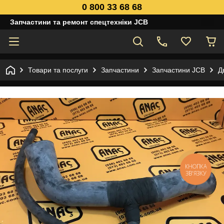
0 800 33 68 68
Запчастини та ремонт спецтехніки JCB
Товари та послуги
Запчастини
Запчастини JCB
Д
КНОПКА
ЗВ'ЯЗКУ