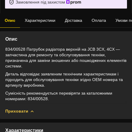
Замовлення під захистом
Опис
Характеристики
Доставка
Оплата
Умови п
Опис
834/00528 Патрубок радіатора верхній на JCB 3CX, 4CX —
запчастина для ремонту та обслуговування техніки,
призначена для заміни зношених або пошкоджених елементів
системи.
Деталь відповідає заявленим технічним характеристикам і
підходить для обслуговування техніки згідно OEM номера та
артикулу виробника.
Сумісність рекомендується перевіряти за каталожними
номерами: 834/00528.
Приховати
Характеристики