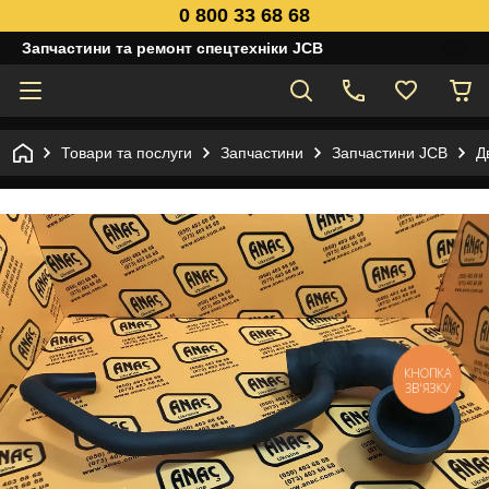
0 800 33 68 68
Запчастини та ремонт спецтехніки JCB
Товари та послуги
Запчастини
Запчастини JCB
Д
КНОПКА
ЗВ'ЯЗКУ