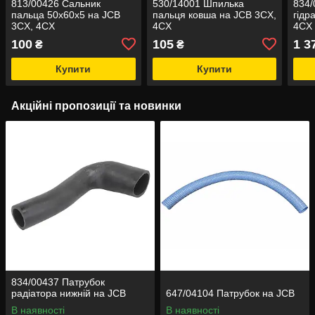
813/00426 Сальник
530/14001 Шпилька
834/
пальца 50x60x5 на JCB
пальця ковша на JCB 3CX,
гідр
3CX, 4CX
4CX
4CX
100
105
1 3
₴
₴
Купити
Купити
Акційні пропозиції та новинки
834/00437 Патрубок
радіатора нижній на JCB
647/04104 Патрубок на JCB
В наявності
В наявності