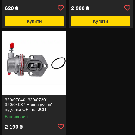
620
2 980
₴
₴
Купити
Купити
320/07040, 320/07201,
320/04037 Насос ручної
підкачки ОРГ на JCB
В наявності
2 190
₴