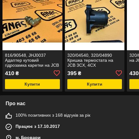
816/90548, JHJ0037
320/04540, 320/04890
320/
Адаптер кутовий
Кришка термостата на
на J
гідрозамка каретки на JCB
JCB 3CX, 4CX
3CX, 4CX
410
395
430
₴
₴
Купити
Купити
Про нас
100% позитивних з 168 відгуків за рік
Працює з 17.10.2017
м. Бровари