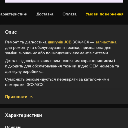
арактеристики
Доставка
Оплата
Умови повернення
Опис
Ремонт та діагностика
двигунів JCB
3CX/4CX —
запчастина
для ремонту та обслуговування техніки, призначена для
заміни зношених або пошкоджених елементів системи.
Деталь відповідає заявленим технічним характеристикам і
підходить для обслуговування техніки згідно OEM номера та
артикулу виробника.
Сумісність рекомендується перевіряти за каталожними
номерами: 3CX/4CX.
Приховати
Характеристики
Основні