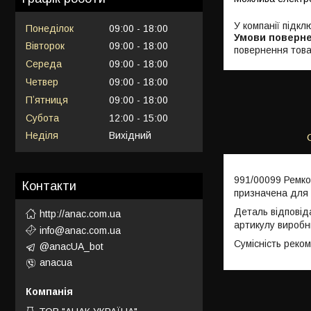
У компанії підкл
Понеділок
09:00
18:00
Вівторок
09:00
18:00
повернення това
Середа
09:00
18:00
Четвер
09:00
18:00
Пʼятниця
09:00
18:00
Субота
12:00
15:00
Неділя
Вихідний
991/00099 Ремк
Контакти
призначена для 
Деталь відповід
http://anac.com.ua
артикулу виробн
info@anac.com.ua
Сумісність реко
@anacUA_bot
anacua