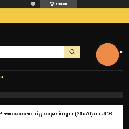
Кошик
Кошик
КНОПКА
ЗВ'ЯЗКУ
ія
 Ремкомплект гідроциліндра (30x70) на JCB