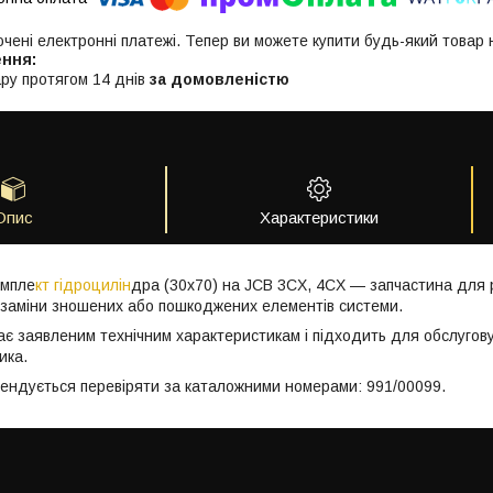
ючені електронні платежі. Тепер ви можете купити будь-який товар
ру протягом 14 днів
за домовленістю
Опис
Характеристики
омпле
кт гідроцилін
дра (30x70) на JCB 3CX, 4CX — запчастина для р
заміни зношених або пошкоджених елементів системи.
ає заявленим технічним характеристикам і підходить для обслугов
ика.
мендується перевіряти за каталожними номерами: 991/00099.