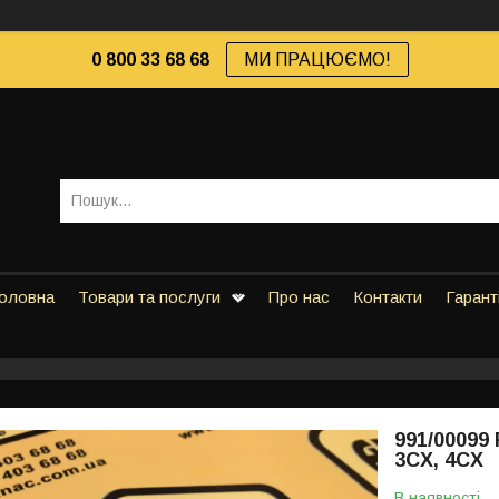
0 800 33 68 68
МИ ПРАЦЮЄМО!
оловна
Товари та послуги
Про нас
Контакти
Гарант
991/00099
3CX, 4CX
В наявності