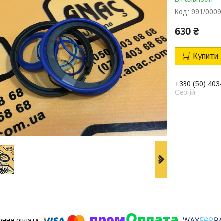
Код:
991/000
630 ₴
Купити
+380 (50) 403
Сергій